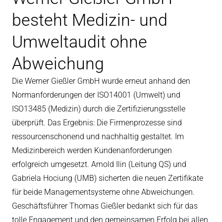
besteht Medizin- und
eit
Umweltaudit ohne
odus
Abweichung
Die Werner Gießler GmbH wurde erneut anhand den
Normanforderungen der ISO14001 (Umwelt) und
ISO13485 (Medizin) durch die Zertifizierungsstelle
überprüft. Das Ergebnis: Die Firmenprozesse sind
ressourcenschonend und nachhaltig gestaltet. Im
dus
Medizinbereich werden Kundenanforderungen
erfolgreich umgesetzt. Arnold Ilin (Leitung QS) und
Gabriela Hociung (UMB) sicherten die neuen Zertifikate
für beide Managementsysteme ohne Abweichungen.
Geschäftsführer Thomas Gießler bedankt sich für das
tolle Engagement und den gemeinsamen Erfolg bei allen